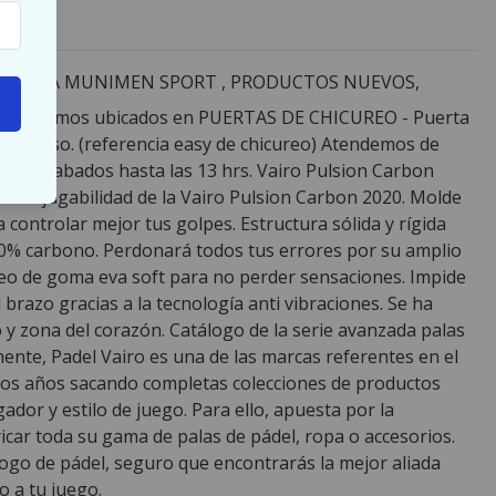
LECIDA MUNIMEN SPORT , PRODUCTOS NUEVOS,
 Estamos ubicados en PUERTAS DE CHICUREO - Puerta
re picasso. (referencia easy de chicureo) Atendemos de
 hrs y sabados hasta las 13 hrs. Vairo Pulsion Carbon
ástica jugabilidad de la Vairo Pulsion Carbon 2020. Molde
controlar mejor tus golpes. Estructura sólida y rígida
00% carbono. Perdonará todos tus errores por su amplio
leo de goma eva soft para no perder sensaciones. Impide
 brazo gracias a la tecnología anti vibraciones. Se ha
 y zona del corazón. Catálogo de la serie avanzada palas
mente, Padel Vairo es una de las marcas referentes en el
chos años sacando completas colecciones de productos
ador y estilo de juego. Para ello, apuesta por la
ricar toda su gama de palas de pádel, ropa o accesorios.
ogo de pádel, seguro que encontrarás la mejor aliada
o a tu juego.