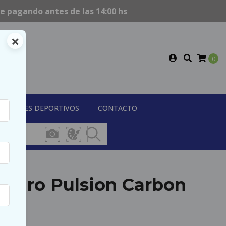
te
pagando antes de las 14:00 hs
×
0
LENTES DEPORTIVOS
CONTACTO
 Vairo Pulsion Carbon