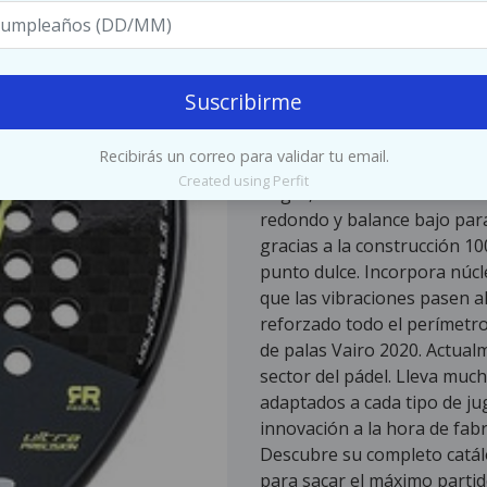
$139.990
Descripción
TIENDA ESTAB
Suscribirme
SELLADOS Y GARANTIZADOS.
oriente 361 oficina 614 tor
Recibirás un correo para validar tu email.
lunes a viernes de 9:00 a 19
Created using Perfit
negra, características: Fant
redondo y balance bajo para 
gracias a la construcción 1
punto dulce. Incorpora núc
que las vibraciones pasen al
reforzado todo el perímetro
de palas Vairo 2020. Actual
sector del pádel. Lleva mu
adaptados a cada tipo de jug
innovación a la hora de fab
Descubre su completo catál
para sacar el máximo partid