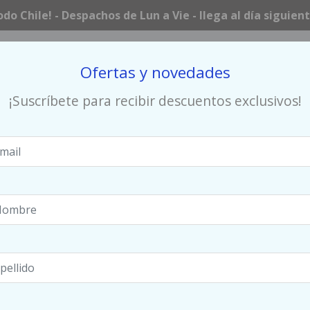
odo Chile! - Despachos de Lun a Vie - llega al día siguien
Ofertas y novedades
¡Suscríbete para recibir descuentos exclusivos!
HOCKEY
RUNNING
URBAN / LIFESTYLE
Paleta Pala
Verde Lima