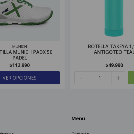
BOTELLA TAKEYA 1,
MUNICH
TILLA MUNICH PADX 50
ANTIGOTEO TEA
PADEL
$112.990
$49.990
-
+
VER OPCIONES
Menú
imen.cl
Contacto