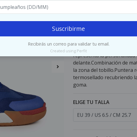
$109.990
Suscribirme
Descripción
El icono de la 
incorporando todos los mate
Recibirás un correo para validar tu email.
técnicas, y una mayor resiste
Created using Perfit
representa la personalidad
delante.Combinación de mater
la zona del tobillo.Puntera
termosellado recubriendo l
goma.
ELIGE TU TALLA