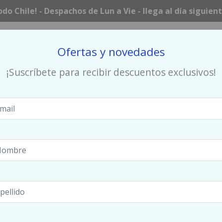
odo Chile! - Despachos de Lun a Vie - llega al día siguien
Ofertas y novedades
¡Suscríbete para recibir descuentos exclusivos!
HOCKEY
RUNNING
URBAN / LIFESTYLE
MUNICH
ZAPATILLA 
FUTSAL