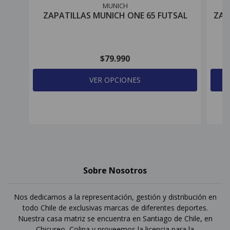
MUNICH
ZAPATILLAS MUNICH ONE 65 FUTSAL
ZAP
$79.990
VER OPCIONES
Sobre Nosotros
Nos dedicamos a la representación, gestión y distribución en
todo Chile de exclusivas marcas de diferentes deportes.
Nuestra casa matriz se encuentra en Santiago de Chile, en
Chicureo, Colina y proveemos la licencia para la